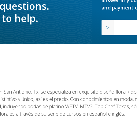
answer any qu
 questions.
and payment o
to help.
en San Antionio, Tx, se especializa en exquisito diseño floral / 
tintivo y único, asi es el precio. Con conocimientos en moda, m
l, incluyendo bodas de platino WETV, MTV3, Top Chef Texas, sól
rales a través de su serie de cursos en español e inglés.