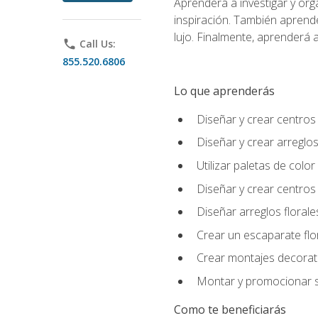
Aprenderá a investigar y org
inspiración. También aprende
lujo. Finalmente, aprenderá a
phone
Call Us:
855.520.6806
Lo que aprenderás
Diseñar y crear centros
Diseñar y crear arreglos
Utilizar paletas de color
Diseñar y crear centros
Diseñar arreglos florale
Crear un escaparate flo
Crear montajes decorati
Montar y promocionar se
Como te beneficiarás