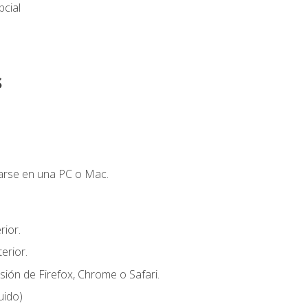
cial
s
zarse en una PC o Mac.
ior.
erior.
sión de Firefox, Chrome o Safari.
uido)