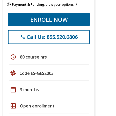
Payment & Funding:
view your options
ENROLL NOW
Call Us: 855.520.6806
phone
schedule
80 course hrs
Code ES-GES2003
calendar_today
3 months
grid_on
Open enrollment