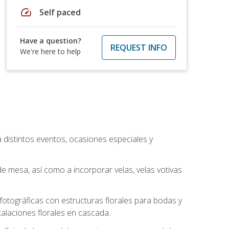
speed
Self paced
Have a question?
REQUEST INFO
We're here to help
a distintos eventos, ocasiones especiales y
e mesa, así como a incorporar velas, velas votivas
otográficas con estructuras florales para bodas y
alaciones florales en cascada.