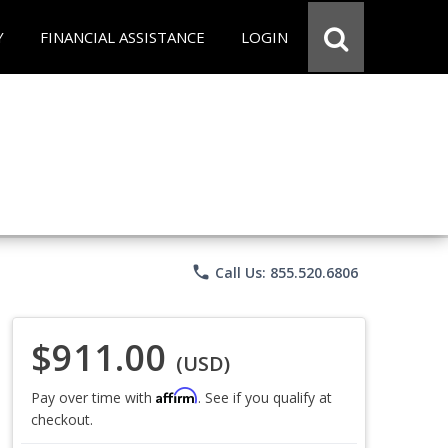
Y
FINANCIAL ASSISTANCE
LOGIN
phone
Call Us: 855.520.6806
$911.00
(USD)
Affirm
Pay over time with
. See if you qualify at
checkout.